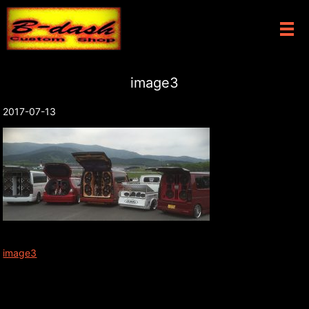
メ
image3
2017-07-13
image3